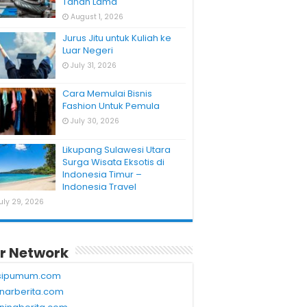
Tahan Lama
August 1, 2026
Jurus Jitu untuk Kuliah ke
Luar Negeri
July 31, 2026
Cara Memulai Bisnis
Fashion Untuk Pemula
July 30, 2026
Likupang Sulawesi Utara
Surga Wisata Eksotis di
Indonesia Timur –
Indonesia Travel
uly 29, 2026
r Network
sipumum.com
narberita.com