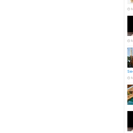
M
M
Se
M