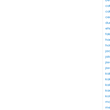
be
ca
ca
ce
du
ef
fa
ha
ho
ja
ja
ji
ji
ka
ka
ka
ka
ko
ma
me