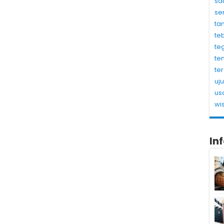
sa
se
ta
te
te
te
te
uj
us
wi
In