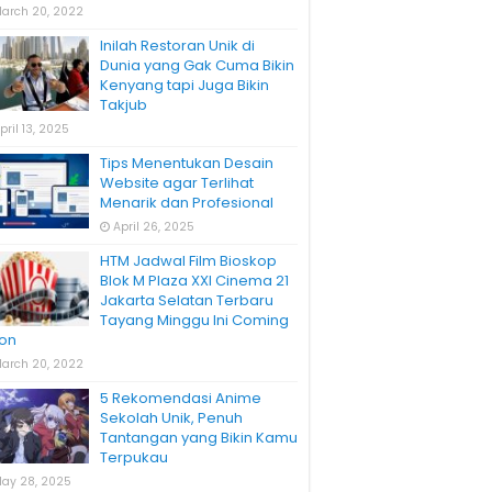
arch 20, 2022
Inilah Restoran Unik di
Dunia yang Gak Cuma Bikin
Kenyang tapi Juga Bikin
Takjub
pril 13, 2025
Tips Menentukan Desain
Website agar Terlihat
Menarik dan Profesional
April 26, 2025
HTM Jadwal Film Bioskop
Blok M Plaza XXI Cinema 21
Jakarta Selatan Terbaru
Tayang Minggu Ini Coming
on
arch 20, 2022
5 Rekomendasi Anime
Sekolah Unik, Penuh
Tantangan yang Bikin Kamu
Terpukau
ay 28, 2025