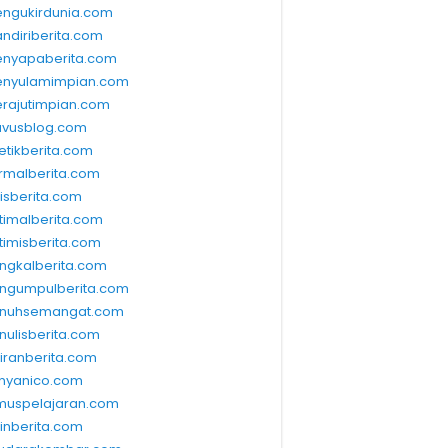
ngukirdunia.com
ndiriberita.com
nyapaberita.com
nyulamimpian.com
rajutimpian.com
vusblog.com
etikberita.com
rmalberita.com
lisberita.com
timalberita.com
timisberita.com
ngkalberita.com
ngumpulberita.com
nuhsemangat.com
nulisberita.com
kiranberita.com
nyanico.com
muspelajaran.com
linberita.com