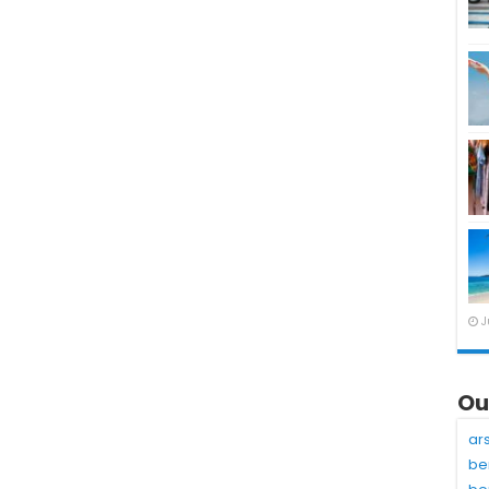
J
Ou
ar
be