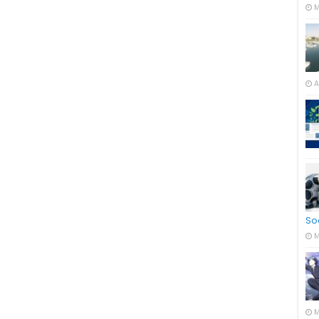
M
A
So
M
M