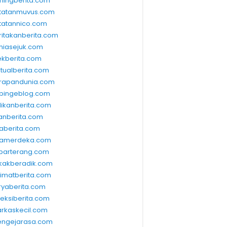
ningberita.com
tatanmuvus.com
tatannico.com
ritakanberita.com
niasejuk.com
ekberita.com
ktualberita.com
rapandunia.com
bingeblog.com
dikanberita.com
lanberita.com
waberita.com
wamerdeka.com
barterang.com
kakberadik.com
limatberita.com
ryaberita.com
leksiberita.com
rkaskecil.com
ngejarasa.com