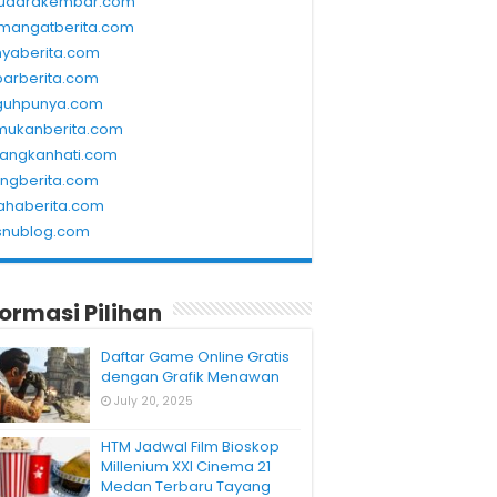
udarakembar.com
mangatberita.com
nyaberita.com
barberita.com
guhpunya.com
mukanberita.com
rangkanhati.com
ungberita.com
ahaberita.com
snublog.com
formasi Pilihan
Daftar Game Online Gratis
dengan Grafik Menawan
July 20, 2025
HTM Jadwal Film Bioskop
Millenium XXI Cinema 21
Medan Terbaru Tayang