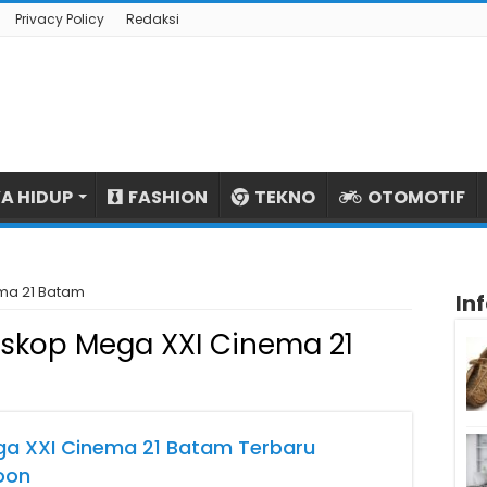
Privacy Policy
Redaksi
A HIDUP
FASHION
TEKNO
OTOMOTIF
ma 21 Batam
In
skop Mega XXI Cinema 21
ga XXI Cinema 21 Batam Terbaru
oon