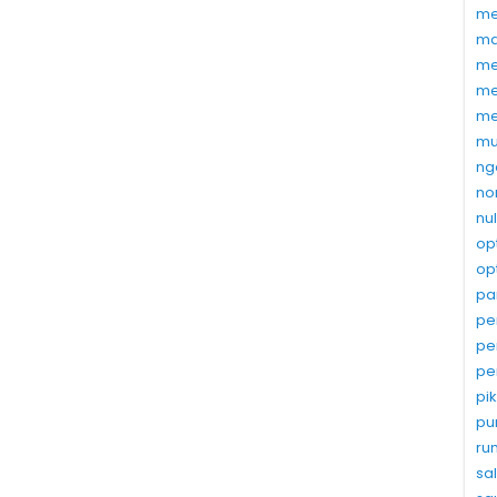
me
ma
me
me
me
mu
ng
no
nu
op
op
pa
pe
pe
pe
pi
pu
ru
sa