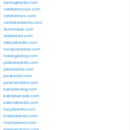
beningberita.com
catatanmuvus.com
catatannico.com
ceritakanberita.com
duniasejuk.com
efekberita.com
faktualberita.com
harapandunia.com
hobingeblog.com
jadikanberita.com
jalanberita.com
jiwaberita.com
jiwamerdeka.com
kabarterang.com
kakakberadik.com
kalimatberita.com
karyaberita.com
koleksiberita.com
markaskecil.com
mengejarasa.com