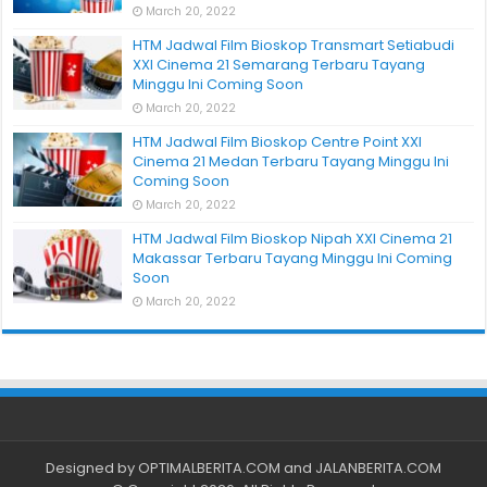
March 20, 2022
HTM Jadwal Film Bioskop Transmart Setiabudi
XXI Cinema 21 Semarang Terbaru Tayang
Minggu Ini Coming Soon
March 20, 2022
HTM Jadwal Film Bioskop Centre Point XXI
Cinema 21 Medan Terbaru Tayang Minggu Ini
Coming Soon
March 20, 2022
HTM Jadwal Film Bioskop Nipah XXI Cinema 21
Makassar Terbaru Tayang Minggu Ini Coming
Soon
March 20, 2022
Designed by
OPTIMALBERITA.COM
and
JALANBERITA.COM