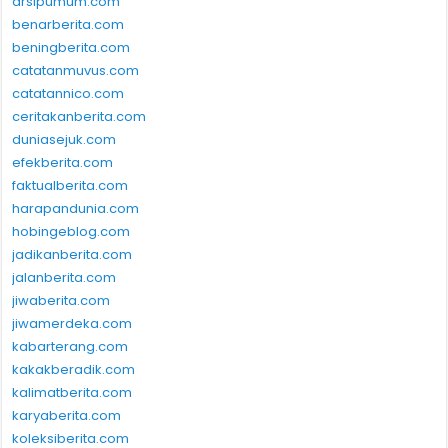
arsipumum.com
benarberita.com
beningberita.com
catatanmuvus.com
catatannico.com
ceritakanberita.com
duniasejuk.com
efekberita.com
faktualberita.com
harapandunia.com
hobingeblog.com
jadikanberita.com
jalanberita.com
jiwaberita.com
jiwamerdeka.com
kabarterang.com
kakakberadik.com
kalimatberita.com
karyaberita.com
koleksiberita.com