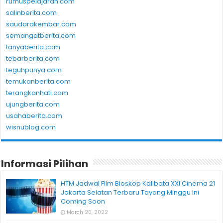
rumuspelajaran.com
salinberita.com
saudarakembar.com
semangatberita.com
tanyaberita.com
tebarberita.com
teguhpunya.com
temukanberita.com
terangkanhati.com
ujungberita.com
usahaberita.com
wisnublog.com
Informasi Pilihan
HTM Jadwal Film Bioskop Kalibata XXI Cinema 21
Jakarta Selatan Terbaru Tayang Minggu Ini
Coming Soon
March 20, 2022