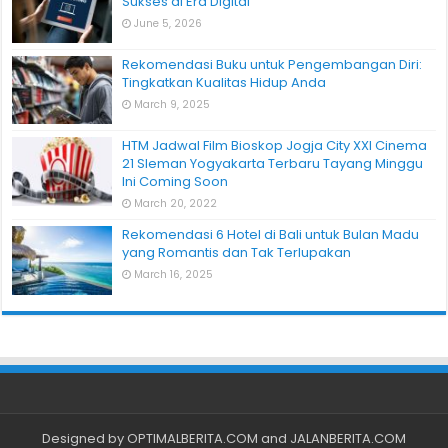
Sukses di Era Digital
June 5, 2026
Rekomendasi Buku untuk Pengembangan Diri:
Tingkatkan Kualitas Hidup Anda
March 9, 2025
HTM Jadwal Film Bioskop Jogja City XXI Cinema
21 Sleman Yogyakarta Terbaru Tayang Minggu
Ini Coming Soon
March 20, 2022
Rekomendasi 6 Hotel di Bali untuk Bulan Madu
yang Romantis dan Tak Terlupakan
March 16, 2025
Designed by
OPTIMALBERITA.COM
and
JALANBERITA.COM