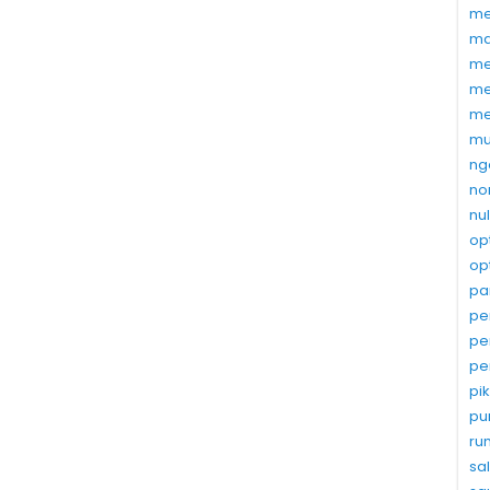
me
ma
me
me
me
mu
ng
no
nu
op
op
pa
pe
pe
pe
pi
pu
ru
sa