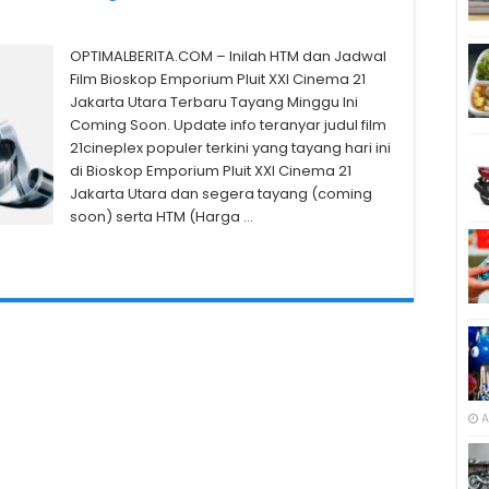
OPTIMALBERITA.COM – Inilah HTM dan Jadwal
Film Bioskop Emporium Pluit XXI Cinema 21
Jakarta Utara Terbaru Tayang Minggu Ini
Coming Soon. Update info teranyar judul film
21cineplex populer terkini yang tayang hari ini
di Bioskop Emporium Pluit XXI Cinema 21
Jakarta Utara dan segera tayang (coming
soon) serta HTM (Harga …
A