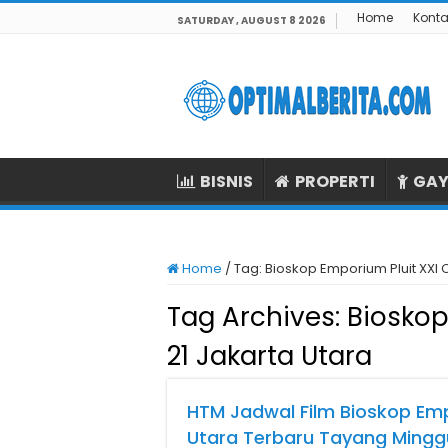
Home
Konta
SATURDAY , AUGUST 8 2026
BISNIS
PROPERTI
GAY
Home
/
Tag:
Bioskop Emporium Pluit XXI 
Tag Archives:
Bioskop
21 Jakarta Utara
HTM Jadwal Film Bioskop Emp
Utara Terbaru Tayang Mingg