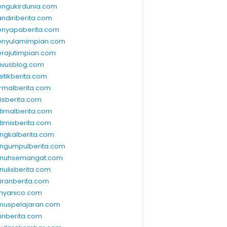
ngukirdunia.com
ndiriberita.com
nyapaberita.com
nyulamimpian.com
rajutimpian.com
vusblog.com
etikberita.com
rmalberita.com
lisberita.com
timalberita.com
timisberita.com
ngkalberita.com
ngumpulberita.com
nuhsemangat.com
nulisberita.com
kiranberita.com
nyanico.com
muspelajaran.com
linberita.com