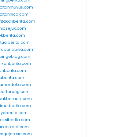
ningberita.com
tatanmuvus.com
tatannico.com
ritakanberita.com
niasejuk.com
ekberita.com
ktualberita.com
rapandunia.com
bingeblog.com
dikanberita.com
lanberita.com
waberita.com
wamerdeka.com
barterang.com
kakberadik.com
limatberita.com
ryaberita.com
leksiberita.com
rkaskecil.com
ngejarasa.com