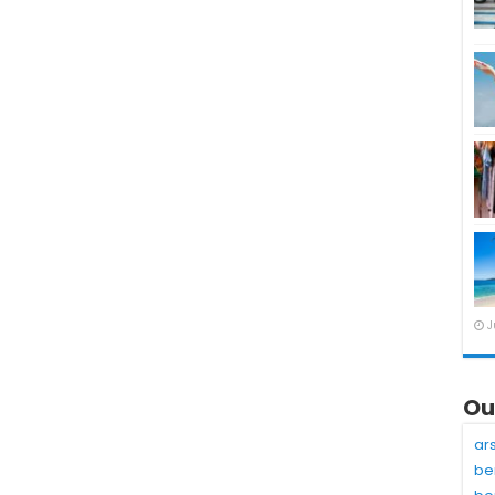
J
Ou
ar
be