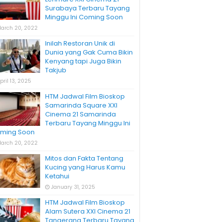
Surabaya Terbaru Tayang
Minggu Ini Coming Soon
arch 20, 2022
Inilah Restoran Unik di
Dunia yang Gak Cuma Bikin
Kenyang tapi Juga Bikin
Takjub
pril 13, 2025
HTM Jadwal Film Bioskop
Samarinda Square XXI
Cinema 21 Samarinda
Terbaru Tayang Minggu Ini
ming Soon
arch 20, 2022
Mitos dan Fakta Tentang
Kucing yang Harus Kamu
Ketahui
January 31, 2025
HTM Jadwal Film Bioskop
Alam Sutera XXI Cinema 21
Tangerang Terbaru Tayang