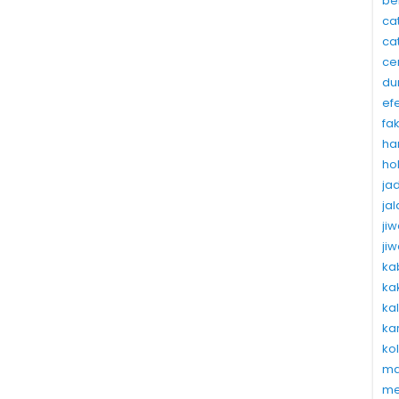
be
ca
ca
ce
du
ef
fa
ha
ho
ja
ja
ji
ji
ka
ka
ka
ka
ko
ma
me