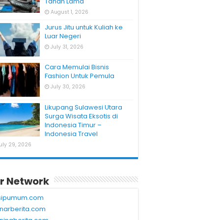
Tahan Lama
August 1, 2026
Jurus Jitu untuk Kuliah ke
Luar Negeri
July 31, 2026
Cara Memulai Bisnis
Fashion Untuk Pemula
July 30, 2026
Likupang Sulawesi Utara
Surga Wisata Eksotis di
Indonesia Timur –
Indonesia Travel
uly 29, 2026
r Network
sipumum.com
narberita.com