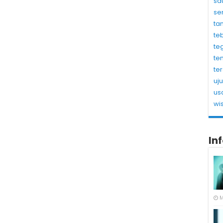
sa
se
ta
te
te
te
te
uj
us
wi
In
M