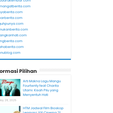
udarakembar.com
mangatberita.com
nyaberita.com
barberita.com
guhpunya.com
mukanberita.com
rangkanhati.com
ungberita.com
ahaberita.com
snublog.com
formasi Pilihan
Arti Makna Lagu Mangu
Fourtwnty feat Charita
Utami: Kisah Pilu yang
Menyentuh Hati
ay 28, 2025
HTM Jadwal Film Bioskop
Lenmarc XXI Cinema 21