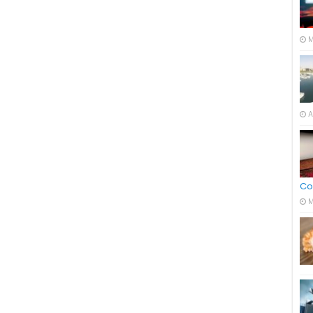
M
A
Co
M