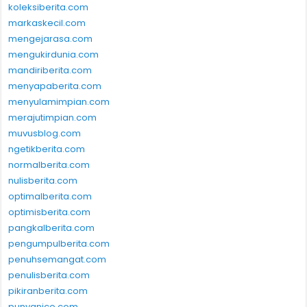
koleksiberita.com
markaskecil.com
mengejarasa.com
mengukirdunia.com
mandiriberita.com
menyapaberita.com
menyulamimpian.com
merajutimpian.com
muvusblog.com
ngetikberita.com
normalberita.com
nulisberita.com
optimalberita.com
optimisberita.com
pangkalberita.com
pengumpulberita.com
penuhsemangat.com
penulisberita.com
pikiranberita.com
punyanico.com