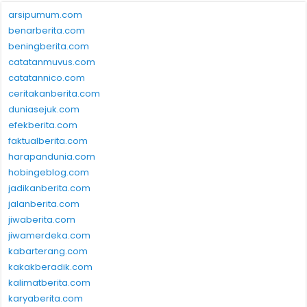
arsipumum.com
benarberita.com
beningberita.com
catatanmuvus.com
catatannico.com
ceritakanberita.com
duniasejuk.com
efekberita.com
faktualberita.com
harapandunia.com
hobingeblog.com
jadikanberita.com
jalanberita.com
jiwaberita.com
jiwamerdeka.com
kabarterang.com
kakakberadik.com
kalimatberita.com
karyaberita.com