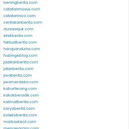
beningberita.com
catatanmuvus.com
catatannico.com
ceritakanberita.com
duniasejuk.com
efekberita.com
faktualberita.com
harapandunia.com
hobingeblog.com
jadikanberita.com
jalanberita.com
jiwaberita.com
jiwamerdeka.com
kabarterang.com
kakakberadik.com
kalimatberita.com
karyaberita.com
koleksiberita.com
markaskecil.com
mengejarasa.com