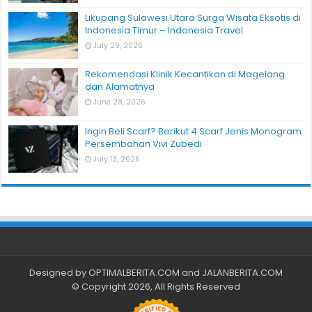
Likupang Sulawesi Utara Surga Wisata Eksotis di
Indonesia Timur – Indonesia Travel
July 29, 2026
Rekomendasi Klinik Kecantikan di Magelang
dan Alamatnya
June 28, 2026
Ingin Beli Scarf? Berikut 4 Scarf Jenis Monogram
Persembahan Vivi Zubedi
July 13, 2026
Designed by
OPTIMALBERITA.COM
and
JALANBERITA.COM
© Copyright 2026, All Rights Reserved