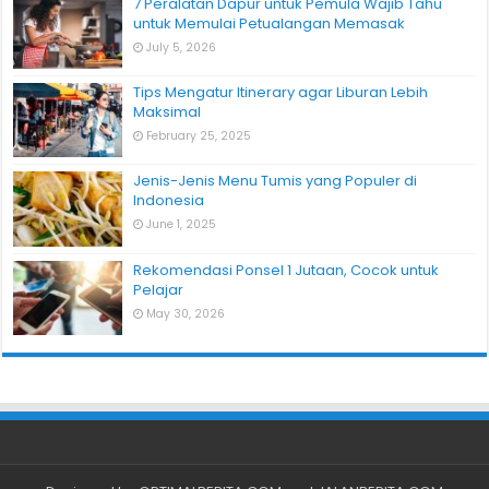
7 Peralatan Dapur untuk Pemula Wajib Tahu
untuk Memulai Petualangan Memasak
July 5, 2026
Tips Mengatur Itinerary agar Liburan Lebih
Maksimal
February 25, 2025
Jenis-Jenis Menu Tumis yang Populer di
Indonesia
June 1, 2025
Rekomendasi Ponsel 1 Jutaan, Cocok untuk
Pelajar
May 30, 2026