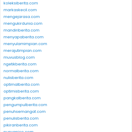
koleksiberita.com
markaskecil.com
mengejarasa.com
mengukirdunia.com
mandiriberita.com
menyapaberita.com
menyulamimpian.com
merajutimpian.com
muvusblog.com
ngetikberita.com
normalberita.com
nulisberita.com
optimalberita.com
optimisberita.com
pangkalberita.com
pengumpulberita.com
penuhsemangat.com
penulisberita.com
pikiranberita.com
punyanico.com