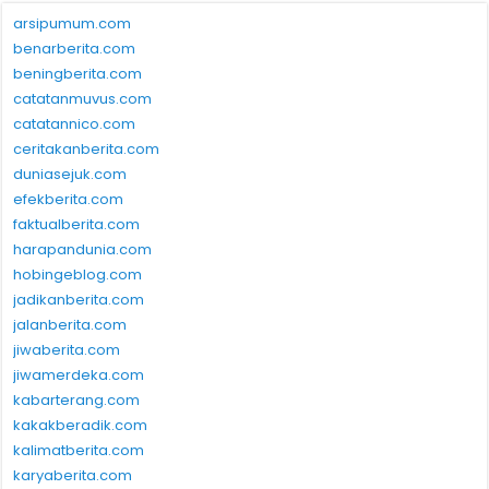
arsipumum.com
benarberita.com
beningberita.com
catatanmuvus.com
catatannico.com
ceritakanberita.com
duniasejuk.com
efekberita.com
faktualberita.com
harapandunia.com
hobingeblog.com
jadikanberita.com
jalanberita.com
jiwaberita.com
jiwamerdeka.com
kabarterang.com
kakakberadik.com
kalimatberita.com
karyaberita.com