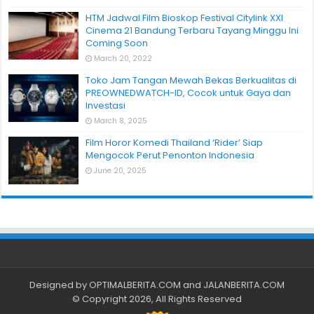
HTM Jadwal Film Bioskop Festival Citylink XXI
Cinema 21 Bandung Terbaru Tayang Minggu Ini
Coming Soon
March 20, 2022
Toko Jam Tangan Mewah Bekas Berkualitas di
PREOWNEDWATCH-ID, Cocok untuk Gaya dan
Investasi
March 8, 2025
Film Horor Komedi Thailand ‘Rider’ Siap
Mengocok Perut Penonton Indonesia
June 20, 2025
Designed by
OPTIMALBERITA.COM
and
JALANBERITA.COM
© Copyright 2026, All Rights Reserved