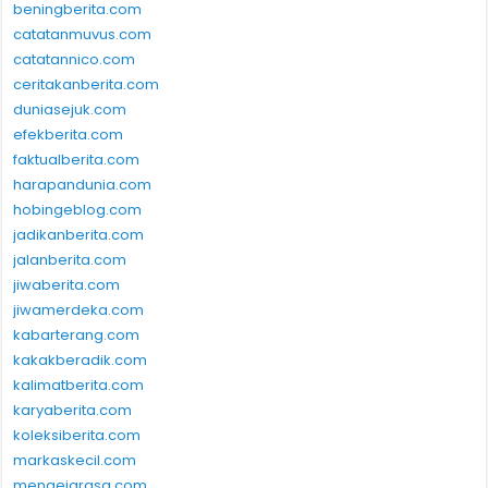
beningberita.com
catatanmuvus.com
catatannico.com
ceritakanberita.com
duniasejuk.com
efekberita.com
faktualberita.com
harapandunia.com
hobingeblog.com
jadikanberita.com
jalanberita.com
jiwaberita.com
jiwamerdeka.com
kabarterang.com
kakakberadik.com
kalimatberita.com
karyaberita.com
koleksiberita.com
markaskecil.com
mengejarasa.com