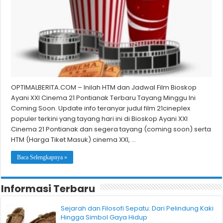
OPTIMALBERITA.COM – Inilah HTM dan Jadwal Film Bioskop
Ayani XXI Cinema 21 Pontianak Terbaru Tayang Minggu Ini
Coming Soon. Update info teranyar judul film 21cineplex
populer terkini yang tayang hari ini di Bioskop Ayani XXI
Cinema 21 Pontianak dan segera tayang (coming soon) serta
HTM (Harga Tiket Masuk) cinema XXI, …
Baca Selengkapnya »
Informasi Terbaru
Sejarah dan Filosofi Sepatu: Dari Pelindung Kaki
Hingga Simbol Gaya Hidup