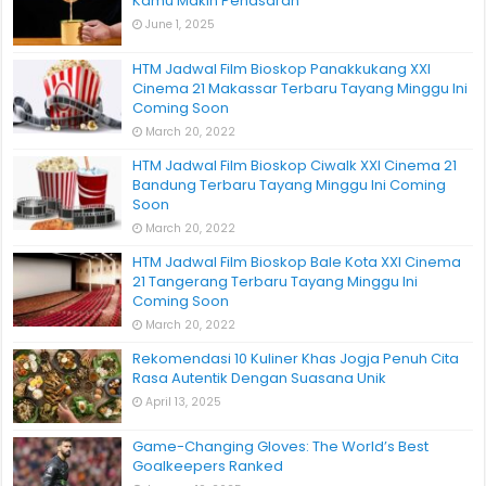
Kamu Makin Penasaran
June 1, 2025
HTM Jadwal Film Bioskop Panakkukang XXI
Cinema 21 Makassar Terbaru Tayang Minggu Ini
Coming Soon
March 20, 2022
HTM Jadwal Film Bioskop Ciwalk XXI Cinema 21
Bandung Terbaru Tayang Minggu Ini Coming
Soon
March 20, 2022
HTM Jadwal Film Bioskop Bale Kota XXI Cinema
21 Tangerang Terbaru Tayang Minggu Ini
Coming Soon
March 20, 2022
Rekomendasi 10 Kuliner Khas Jogja Penuh Cita
Rasa Autentik Dengan Suasana Unik
April 13, 2025
Game-Changing Gloves: The World’s Best
Goalkeepers Ranked