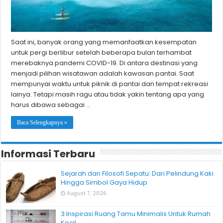
Saat ini, banyak orang yang memanfaatkan kesempatan
untuk pergi berlibur setelah beberapa bulan terhambat
merebaknya pandemi COVID-19. Di antara destinasi yang
menjadi pilihan wisatawan adalah kawasan pantai. Saat
mempunyai waktu untuk piknik di pantai dan tempat rekreasi
lainya. Tetapi masih ragu atau tidak yakin tentang apa yang
harus dibawa sebagai …
Baca Selengkapnya »
Informasi Terbaru
Sejarah dan Filosofi Sepatu: Dari Pelindung Kaki
Hingga Simbol Gaya Hidup
August 7, 2026
3 Inspirasi Ruang Tamu Minimalis Untuk Rumah
Kecil