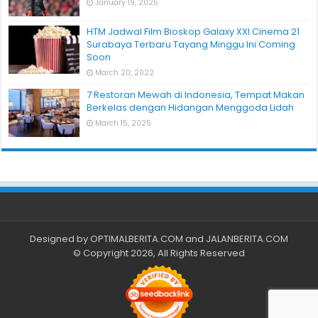
January 19, 2025
HTM Jadwal Film Bioskop Galaxy XXI Cinema 21
Surabaya Terbaru Tayang Minggu Ini Coming
Soon
March 20, 2022
7 Restoran Mewah di Indonesia, Tempat Makan
Berkelas dengan Hidangan Menggoda Lidah
March 15, 2025
Designed by
OPTIMALBERITA.COM
and
JALANBERITA.COM
© Copyright 2026, All Rights Reserved