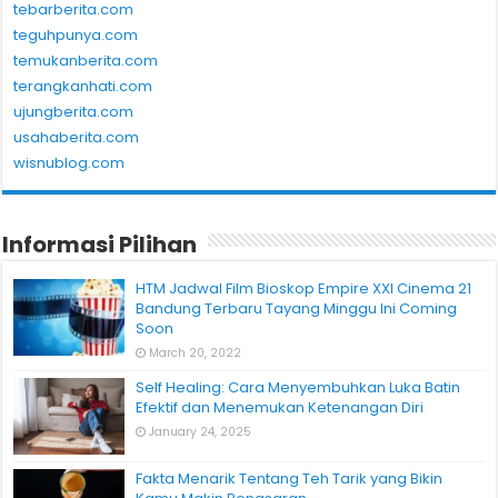
tebarberita.com
teguhpunya.com
temukanberita.com
terangkanhati.com
ujungberita.com
usahaberita.com
wisnublog.com
Informasi Pilihan
HTM Jadwal Film Bioskop Empire XXI Cinema 21
Bandung Terbaru Tayang Minggu Ini Coming
Soon
March 20, 2022
Self Healing: Cara Menyembuhkan Luka Batin
Efektif dan Menemukan Ketenangan Diri
January 24, 2025
Fakta Menarik Tentang Teh Tarik yang Bikin