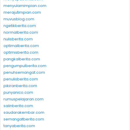
menyulamimpian.com
merajutimpian.com
muvusblog.com
ngetikberita.com
normalberita.com
nulisberita.com
optimalberita.com
optimisberita.com
pangkalberita.com
pengumpulberita.com
penuhsemangat.com
penulisberita.com
pikiranberita.com
punyanico.com
rumuspelajaran.com
salinberita.com
saudarakembar.com
semangatberita.com
tanyaberita.com