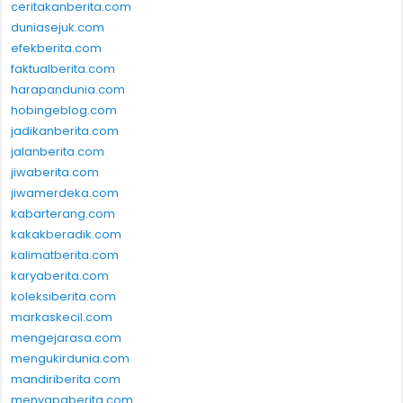
ceritakanberita.com
duniasejuk.com
efekberita.com
faktualberita.com
harapandunia.com
hobingeblog.com
jadikanberita.com
jalanberita.com
jiwaberita.com
jiwamerdeka.com
kabarterang.com
kakakberadik.com
kalimatberita.com
karyaberita.com
koleksiberita.com
markaskecil.com
mengejarasa.com
mengukirdunia.com
mandiriberita.com
menyapaberita.com