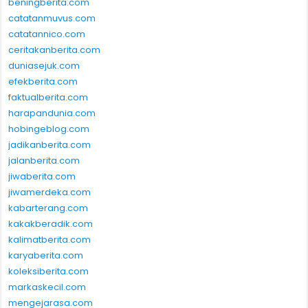
beningberita.com
catatanmuvus.com
catatannico.com
ceritakanberita.com
duniasejuk.com
efekberita.com
faktualberita.com
harapandunia.com
hobingeblog.com
jadikanberita.com
jalanberita.com
jiwaberita.com
jiwamerdeka.com
kabarterang.com
kakakberadik.com
kalimatberita.com
karyaberita.com
koleksiberita.com
markaskecil.com
mengejarasa.com