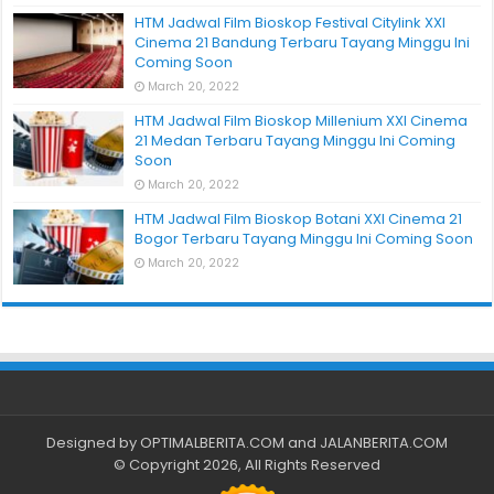
HTM Jadwal Film Bioskop Festival Citylink XXI
Cinema 21 Bandung Terbaru Tayang Minggu Ini
Coming Soon
March 20, 2022
HTM Jadwal Film Bioskop Millenium XXI Cinema
21 Medan Terbaru Tayang Minggu Ini Coming
Soon
March 20, 2022
HTM Jadwal Film Bioskop Botani XXI Cinema 21
Bogor Terbaru Tayang Minggu Ini Coming Soon
March 20, 2022
Designed by
OPTIMALBERITA.COM
and
JALANBERITA.COM
© Copyright 2026, All Rights Reserved