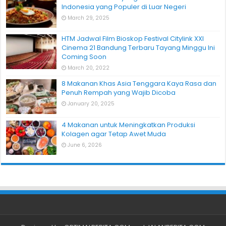
Indonesia yang Populer di Luar Negeri
March 29, 2025
HTM Jadwal Film Bioskop Festival Citylink XXI
Cinema 21 Bandung Terbaru Tayang Minggu Ini
Coming Soon
March 20, 2022
8 Makanan Khas Asia Tenggara Kaya Rasa dan
Penuh Rempah yang Wajib Dicoba
January 20, 2025
4 Makanan untuk Meningkatkan Produksi
Kolagen agar Tetap Awet Muda
June 6, 2026