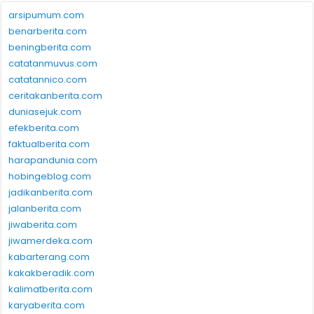
arsipumum.com
benarberita.com
beningberita.com
catatanmuvus.com
catatannico.com
ceritakanberita.com
duniasejuk.com
efekberita.com
faktualberita.com
harapandunia.com
hobingeblog.com
jadikanberita.com
jalanberita.com
jiwaberita.com
jiwamerdeka.com
kabarterang.com
kakakberadik.com
kalimatberita.com
karyaberita.com