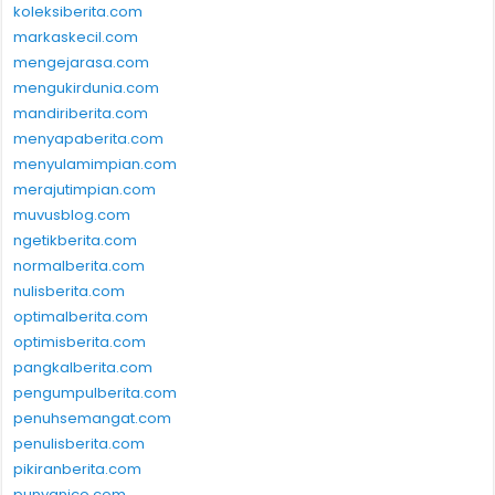
koleksiberita.com
markaskecil.com
mengejarasa.com
mengukirdunia.com
mandiriberita.com
menyapaberita.com
menyulamimpian.com
merajutimpian.com
muvusblog.com
ngetikberita.com
normalberita.com
nulisberita.com
optimalberita.com
optimisberita.com
pangkalberita.com
pengumpulberita.com
penuhsemangat.com
penulisberita.com
pikiranberita.com
punyanico.com