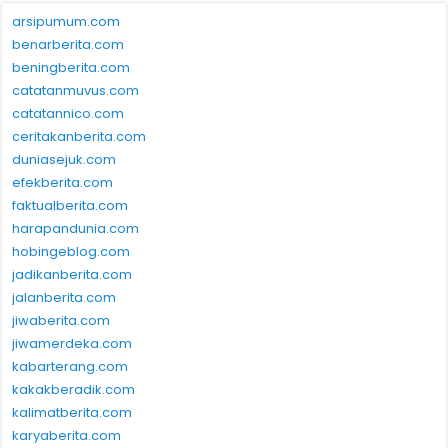
arsipumum.com
benarberita.com
beningberita.com
catatanmuvus.com
catatannico.com
ceritakanberita.com
duniasejuk.com
efekberita.com
faktualberita.com
harapandunia.com
hobingeblog.com
jadikanberita.com
jalanberita.com
jiwaberita.com
jiwamerdeka.com
kabarterang.com
kakakberadik.com
kalimatberita.com
karyaberita.com