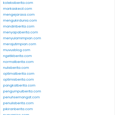
koleksiberita.com
markaskecil.com
mengejarasa.com
mengukirdunia.com
mandiriberita.com
menyapaberita.com
menyulamimpian.com
merajutimpian.com
muvusblog.com
ngetikberita.com
normalberita.com
nulisberita.com
optimalberita.com
optimisberita.com
pangkalberita.com
pengumpulberita.com
penuhsemangat.com
penulisberita.com
pikiranberita.com
punyanico.com