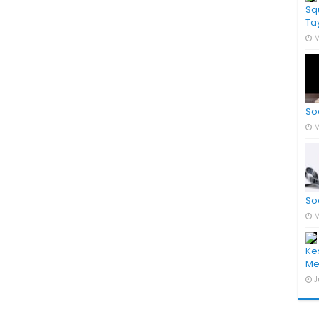
Sq
Ta
M
So
M
So
M
Ke
Me
J