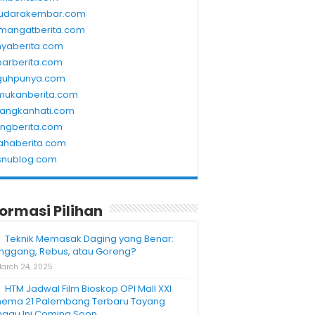
udarakembar.com
mangatberita.com
nyaberita.com
barberita.com
guhpunya.com
mukanberita.com
rangkanhati.com
ungberita.com
ahaberita.com
snublog.com
formasi Pilihan
Teknik Memasak Daging yang Benar:
nggang, Rebus, atau Goreng?
arch 24, 2025
HTM Jadwal Film Bioskop OPI Mall XXI
nema 21 Palembang Terbaru Tayang
nggu Ini Coming Soon