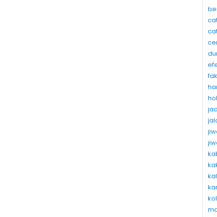
be
ca
ca
ce
du
ef
fa
ha
ho
ja
ja
ji
ji
ka
ka
ka
ka
ko
ma