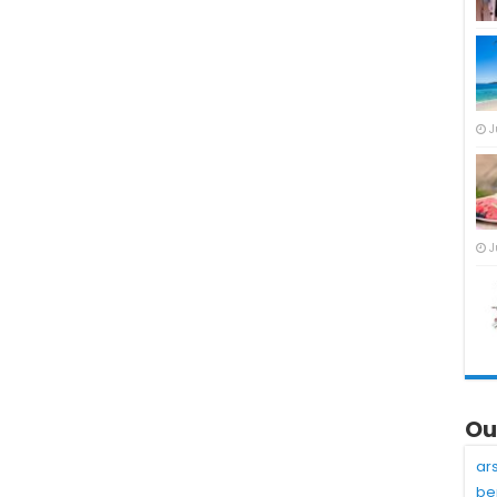
J
J
Ou
ar
be