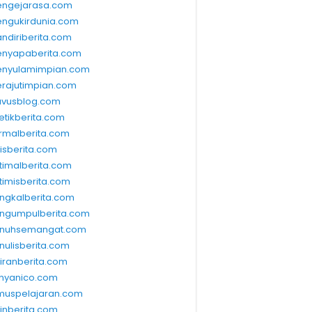
ngejarasa.com
ngukirdunia.com
ndiriberita.com
nyapaberita.com
nyulamimpian.com
rajutimpian.com
vusblog.com
etikberita.com
rmalberita.com
lisberita.com
timalberita.com
timisberita.com
ngkalberita.com
ngumpulberita.com
nuhsemangat.com
nulisberita.com
kiranberita.com
nyanico.com
muspelajaran.com
linberita.com