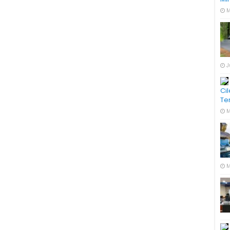
M
J
Ci
Te
M
M