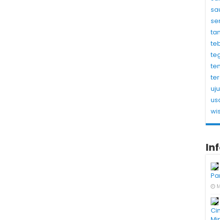
sa
se
ta
te
te
te
te
uj
us
wi
In
Pa
M
Ci
Mi