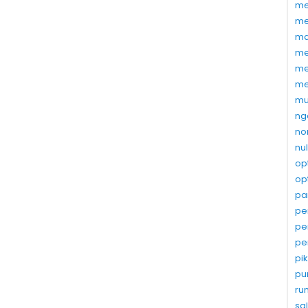
me
me
ma
me
me
me
mu
ng
no
nu
op
op
pa
pe
pe
pe
pi
pu
ru
sa