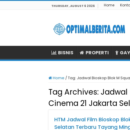
Home
Kont
THURSDAY , AUGUST 6 2026
BISNIS
PROPERTI
GAY
Home
/
Tag:
Jadwal Bioskop Blok M Squa
Tag Archives:
Jadwal 
Cinema 21 Jakarta Se
HTM Jadwal Film Bioskop Blo
Selatan Terbaru Tayang Min