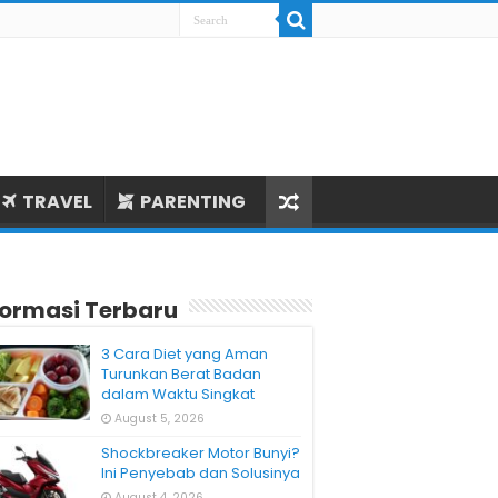
TRAVEL
PARENTING
formasi Terbaru
3 Cara Diet yang Aman
Turunkan Berat Badan
dalam Waktu Singkat
August 5, 2026
Shockbreaker Motor Bunyi?
Ini Penyebab dan Solusinya
August 4, 2026