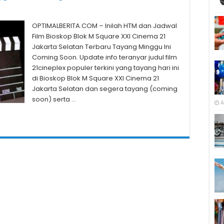
OPTIMALBERITA.COM – Inilah HTM dan Jadwal
Film Bioskop Blok M Square XXI Cinema 21
Jakarta Selatan Terbaru Tayang Minggu Ini
Coming Soon. Update info teranyar judul film
21cineplex populer terkini yang tayang hari ini
di Bioskop Blok M Square XXI Cinema 21
Jakarta Selatan dan segera tayang (coming
soon) serta …
A