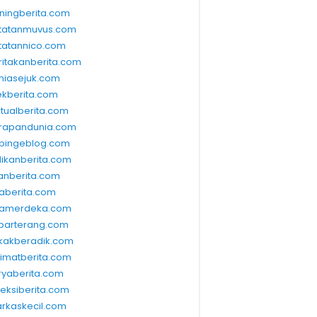
ningberita.com
tatanmuvus.com
tatannico.com
ritakanberita.com
niasejuk.com
ekberita.com
ktualberita.com
rapandunia.com
bingeblog.com
dikanberita.com
lanberita.com
waberita.com
wamerdeka.com
barterang.com
kakberadik.com
limatberita.com
ryaberita.com
leksiberita.com
rkaskecil.com