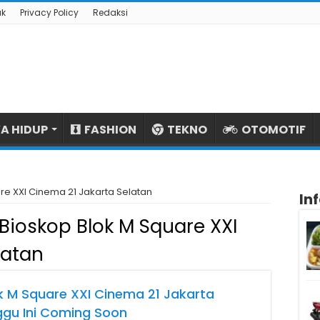
ak
Privacy Policy
Redaksi
A HIDUP
FASHION
TEKNO
OTOMOTIF
re XXI Cinema 21 Jakarta Selatan
In
Bioskop Blok M Square XXI
latan
k M Square XXI Cinema 21 Jakarta
ggu Ini Coming Soon