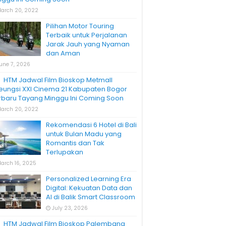
arch 20, 2022
Pilihan Motor Touring
Terbaik untuk Perjalanan
Jarak Jauh yang Nyaman
dan Aman
une 7, 2026
HTM Jadwal Film Bioskop Metmall
leungsi XXI Cinema 21 Kabupaten Bogor
rbaru Tayang Minggu Ini Coming Soon
arch 20, 2022
Rekomendasi 6 Hotel di Bali
untuk Bulan Madu yang
Romantis dan Tak
Terlupakan
arch 16, 2025
Personalized Learning Era
Digital: Kekuatan Data dan
AI di Balik Smart Classroom
July 23, 2026
HTM Jadwal Film Bioskop Palembang