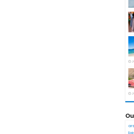
J
J
Ou
ar
be