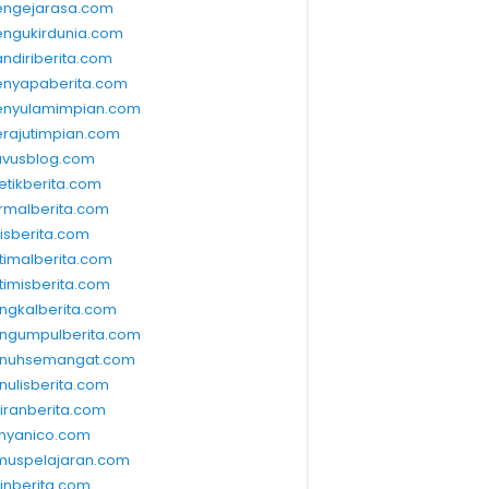
ngejarasa.com
ngukirdunia.com
ndiriberita.com
nyapaberita.com
nyulamimpian.com
rajutimpian.com
vusblog.com
etikberita.com
rmalberita.com
lisberita.com
timalberita.com
timisberita.com
ngkalberita.com
ngumpulberita.com
nuhsemangat.com
nulisberita.com
kiranberita.com
nyanico.com
muspelajaran.com
linberita.com