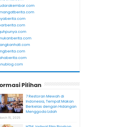
udarakembar.com
mangatberita.com
nyaberita.com
barberita.com
guhpunya.com
mukanberita.com
rangkanhati.com
ungberita.com
ahaberita.com
snublog.com
formasi Pilihan
7 Restoran Mewah di
Indonesia, Tempat Makan
Berkelas dengan Hidangan
Menggoda Lidah
arch 15, 2025
HTM Jadwal Film Bioskop