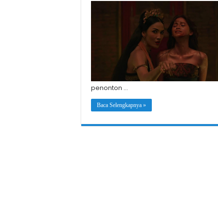
penonton …
Baca Selengkapnya »