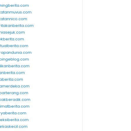
ningberita.com
tatanmuvus.com
tatannico.com
ritakanberita.com
niasejuk.com
ekberita.com
ktualberita.com
rapandunia.com
bingeblog.com
dikanberita.com
lanberita.com
waberita.com
wamerdeka.com
barterang.com
kakberadik.com
limatberita.com
ryaberita.com
leksiberita.com
rkaskecil.com