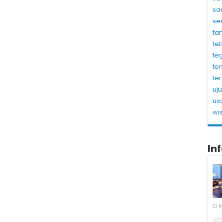
sa
se
ta
te
te
te
te
uj
us
wi
In
M