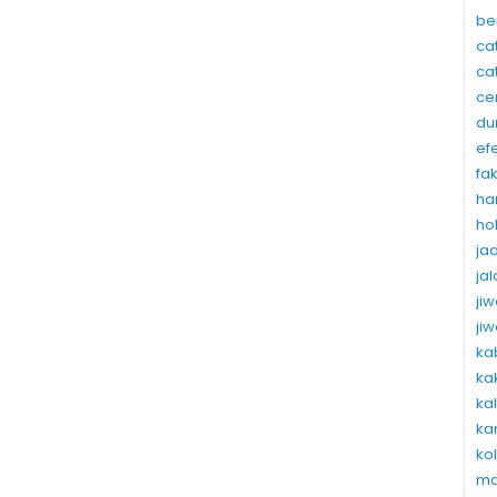
be
ca
ca
ce
du
ef
fa
ha
ho
ja
ja
ji
ji
ka
ka
ka
ka
ko
ma