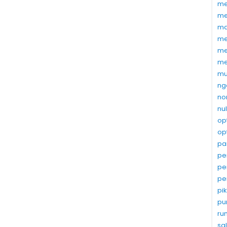
me
me
ma
me
me
me
mu
ng
no
nu
op
op
pa
pe
pe
pe
pi
pu
ru
sa