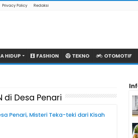
Privacy Policy
Redaksi
A HIDUP
FASHION
TEKNO
OTOMOTIF
In
N di Desa Penari
a Penari, Misteri Teka-teki dari Kisah