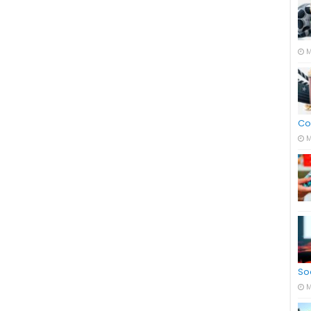
M
Co
M
So
M