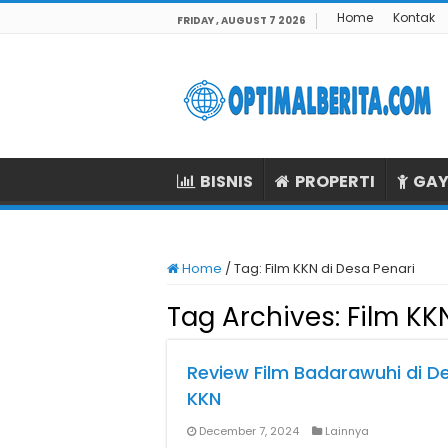
Home
Kontak
FRIDAY , AUGUST 7 2026
BISNIS
PROPERTI
GAY
Home
/
Tag:
Film KKN di Desa Penari
Tag Archives:
Film KK
Review Film Badarawuhi di Des
KKN
December 7, 2024
Lainnya