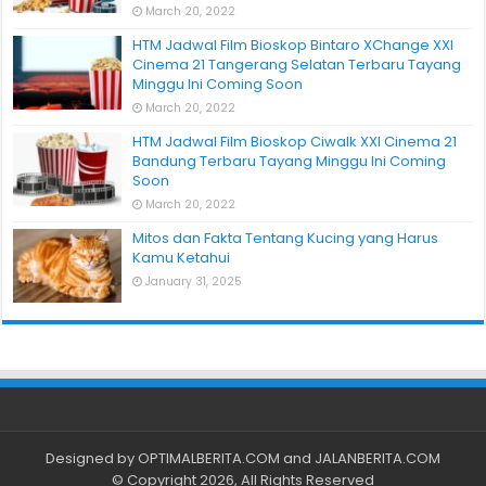
March 20, 2022
HTM Jadwal Film Bioskop Bintaro XChange XXI
Cinema 21 Tangerang Selatan Terbaru Tayang
Minggu Ini Coming Soon
March 20, 2022
HTM Jadwal Film Bioskop Ciwalk XXI Cinema 21
Bandung Terbaru Tayang Minggu Ini Coming
Soon
March 20, 2022
Mitos dan Fakta Tentang Kucing yang Harus
Kamu Ketahui
January 31, 2025
Designed by
OPTIMALBERITA.COM
and
JALANBERITA.COM
© Copyright 2026, All Rights Reserved