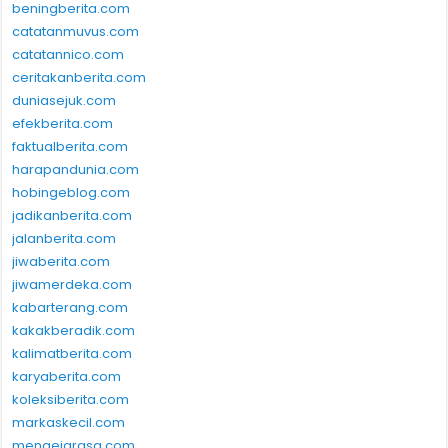
beningberita.com
catatanmuvus.com
catatannico.com
ceritakanberita.com
duniasejuk.com
efekberita.com
faktualberita.com
harapandunia.com
hobingeblog.com
jadikanberita.com
jalanberita.com
jiwaberita.com
jiwamerdeka.com
kabarterang.com
kakakberadik.com
kalimatberita.com
karyaberita.com
koleksiberita.com
markaskecil.com
mengejarasa.com