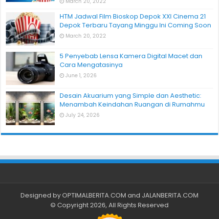
March 20, 2022
HTM Jadwal Film Bioskop Depok XXI Cinema 21
Depok Terbaru Tayang Minggu Ini Coming Soon
March 20, 2022
5 Penyebab Lensa Kamera Digital Macet dan
Cara Mengatasinya
June 1, 2026
Desain Akuarium yang Simple dan Aesthetic:
Menambah Keindahan Ruangan di Rumahmu
July 24, 2026
Designed by
OPTIMALBERITA.COM
and
JALANBERITA.COM
© Copyright 2026, All Rights Reserved