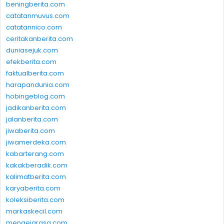
beningberita.com
catatanmuvus.com
catatannico.com
ceritakanberita.com
duniasejuk.com
efekberita.com
faktualberita.com
harapandunia.com
hobingeblog.com
jadikanberita.com
jalanberita.com
jiwaberita.com
jiwamerdeka.com
kabarterang.com
kakakberadik.com
kalimatberita.com
karyaberita.com
koleksiberita.com
markaskecil.com
mengejarasa.com