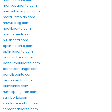
menyapaberita.com
menyulamimpian.com
merajutimpian.com
muvusblog.com
ngetikberita.com
normalberita.com
nulisberita.com
optimalberita.com
optimisberita.com
pangkalberita.com
pengumpulberita.com
penuhsemangat.com
penulisberita.com
pikiranberita.com
punyanico.com
rumuspelajaran.com
salinberita.com
saudarakembar.com
semangatberita.com