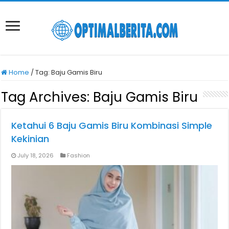
Home
/
Tag:
Baju Gamis Biru
Tag Archives:
Baju Gamis Biru
Ketahui 6 Baju Gamis Biru Kombinasi Simple
Kekinian
July 18, 2026
Fashion