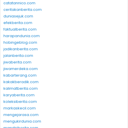
catatannico.com
ceritakanberita.com
duniasejuk.com
efekberita.com
faktualberita.com
harapandunia.com
hobingeblog.com
jadikanberita.com
jalanberita.com
jiwaberita.com
jiwamerdeka.com
kabarterang.com
kakakberadik.com
kalimatberita.com
karyaberita.com
koleksiberita.com
markaskecil.com
mengejarasa.com
mengukirdunia.com
mandiriberita.com