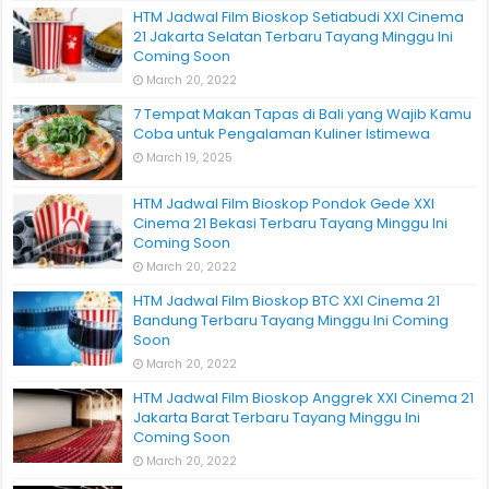
HTM Jadwal Film Bioskop Setiabudi XXI Cinema
21 Jakarta Selatan Terbaru Tayang Minggu Ini
Coming Soon
March 20, 2022
7 Tempat Makan Tapas di Bali yang Wajib Kamu
Coba untuk Pengalaman Kuliner Istimewa
March 19, 2025
HTM Jadwal Film Bioskop Pondok Gede XXI
Cinema 21 Bekasi Terbaru Tayang Minggu Ini
Coming Soon
March 20, 2022
HTM Jadwal Film Bioskop BTC XXI Cinema 21
Bandung Terbaru Tayang Minggu Ini Coming
Soon
March 20, 2022
HTM Jadwal Film Bioskop Anggrek XXI Cinema 21
Jakarta Barat Terbaru Tayang Minggu Ini
Coming Soon
March 20, 2022