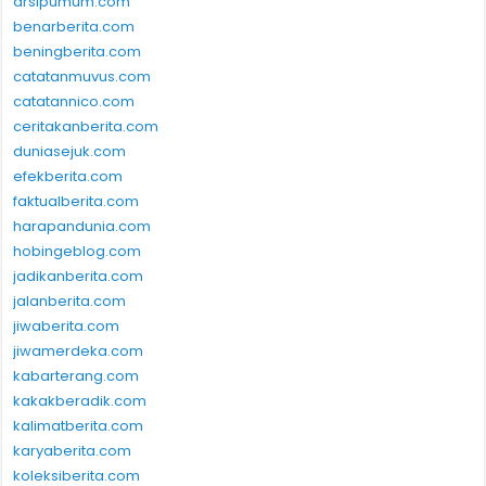
arsipumum.com
benarberita.com
beningberita.com
catatanmuvus.com
catatannico.com
ceritakanberita.com
duniasejuk.com
efekberita.com
faktualberita.com
harapandunia.com
hobingeblog.com
jadikanberita.com
jalanberita.com
jiwaberita.com
jiwamerdeka.com
kabarterang.com
kakakberadik.com
kalimatberita.com
karyaberita.com
koleksiberita.com