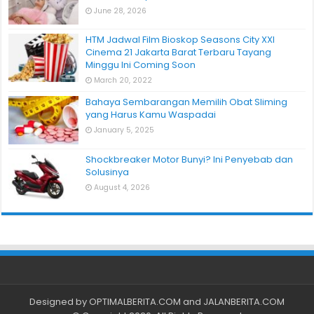
June 28, 2026
HTM Jadwal Film Bioskop Seasons City XXI
Cinema 21 Jakarta Barat Terbaru Tayang
Minggu Ini Coming Soon
March 20, 2022
Bahaya Sembarangan Memilih Obat Sliming
yang Harus Kamu Waspadai
January 5, 2025
Shockbreaker Motor Bunyi? Ini Penyebab dan
Solusinya
August 4, 2026
Designed by
OPTIMALBERITA.COM
and
JALANBERITA.COM