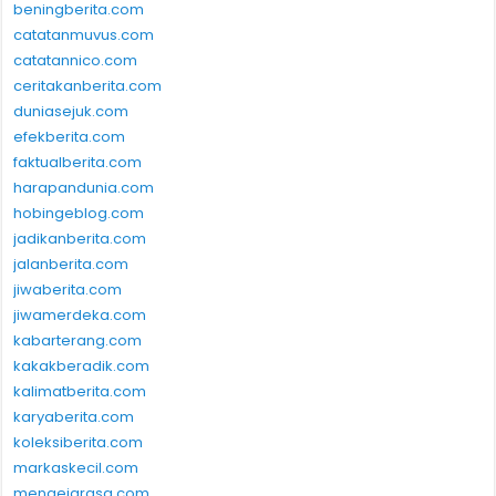
beningberita.com
catatanmuvus.com
catatannico.com
ceritakanberita.com
duniasejuk.com
efekberita.com
faktualberita.com
harapandunia.com
hobingeblog.com
jadikanberita.com
jalanberita.com
jiwaberita.com
jiwamerdeka.com
kabarterang.com
kakakberadik.com
kalimatberita.com
karyaberita.com
koleksiberita.com
markaskecil.com
mengejarasa.com