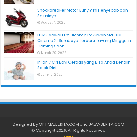
Shockbreaker Motor Bunyi? Ini Penyebab dan
Solusinya
August 4, 2026
HTM Jadwal Film Bioskop Pakuwon Mall XXI
Cinema 21 Surabaya Terbaru Tayang Minggu Ini
Coming Soon
March 20, 2022
Inilah 7 Ciri Bayi Cerdas yang Bisa Anda Kenalin
Sejak Dini
June 18, 2026
Designed by
OPTIMALBERITA.COM
and
JALANBERITA.COM
© Copyright 2026, All Rights Reserved