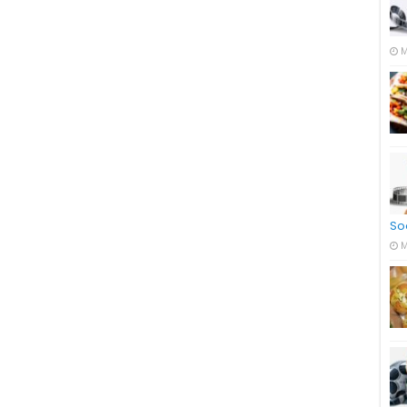
M
So
M