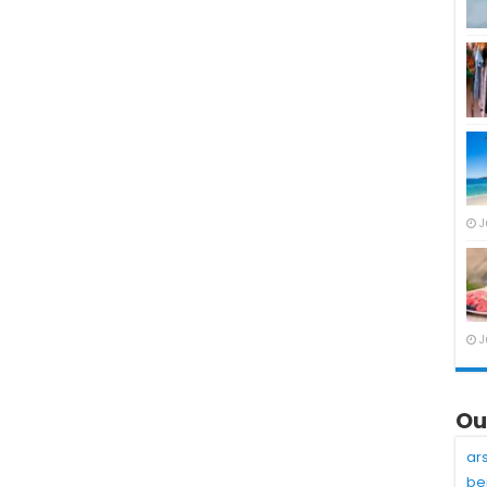
J
J
Ou
ar
be