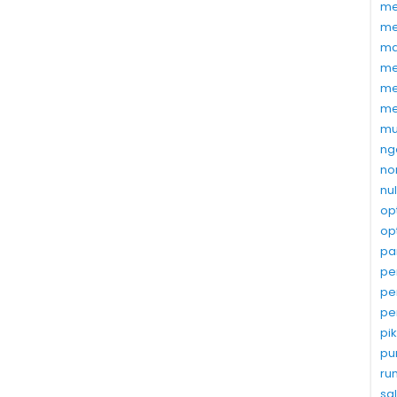
me
me
ma
me
me
me
mu
ng
no
nu
op
op
pa
pe
pe
pe
pi
pu
ru
sa