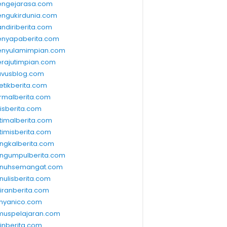
ngejarasa.com
ngukirdunia.com
ndiriberita.com
nyapaberita.com
nyulamimpian.com
rajutimpian.com
vusblog.com
etikberita.com
rmalberita.com
lisberita.com
timalberita.com
timisberita.com
ngkalberita.com
ngumpulberita.com
nuhsemangat.com
nulisberita.com
kiranberita.com
nyanico.com
muspelajaran.com
linberita.com