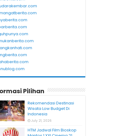
udarakembar.com
mangatberita.com
nyaberita.com
barberita.com
guhpunya.com
mukanberita.com
rangkanhati.com
ungberita.com
ahaberita.com
snublog.com
formasi Pilihan
Rekomendasi Destinasi
Wisata Low Budget Di
Indonesia
July 21, 2026
HTM Jadwal Film Bioskop
Mantos 1 XXI Cinema 21