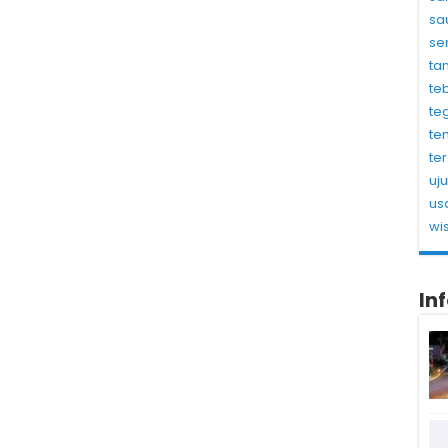
sa
se
ta
te
te
te
te
uj
us
wi
In