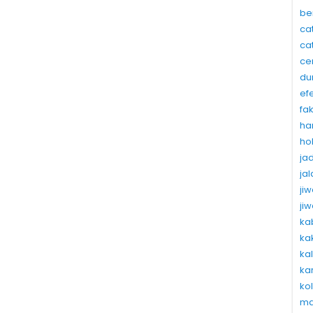
be
ca
ca
ce
du
ef
fa
ha
ho
ja
ja
ji
ji
ka
ka
ka
ka
ko
ma