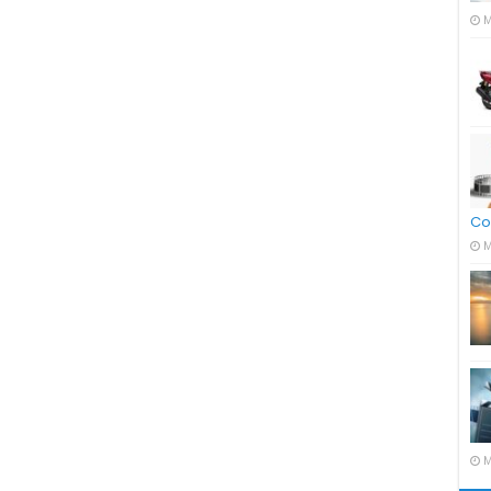
M
Co
M
M