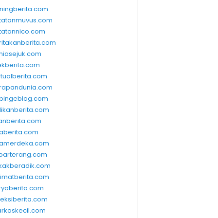
ningberita.com
tatanmuvus.com
tatannico.com
ritakanberita.com
niasejuk.com
ekberita.com
ktualberita.com
rapandunia.com
bingeblog.com
dikanberita.com
lanberita.com
waberita.com
wamerdeka.com
barterang.com
kakberadik.com
limatberita.com
ryaberita.com
leksiberita.com
rkaskecil.com